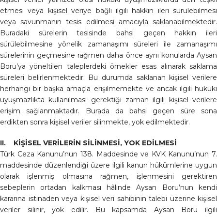
etmesi veya kişisel veriye bağlı ilgili hakkın ileri sürülebilmesi
veya savunmanın tesis edilmesi amacıyla saklanabilmektedir.
Buradaki sürelerin tesisinde bahsi geçen hakkın ileri
sürülebilmesine yönelik zamanaşımı süreleri ile zamanaşımı
sürelerinin geçmesine rağmen daha önce aynı konularda Aysan
Boru’ya yöneltilen taleplerdeki örnekler esas alınarak saklama
süreleri belirlenmektedir. Bu durumda saklanan kişisel verilere
herhangi bir başka amaçla erişilmemekte ve ancak ilgili hukuki
uyuşmazlıkta kullanılması gerektiği zaman ilgili kişisel verilere
erişim sağlanmaktadır. Burada da bahsi geçen süre sona
erdikten sonra kişisel veriler silinmekte, yok edilmektedir.
II. KİŞİSEL VERİLERİN SİLİNMESİ, YOK EDİLMESİ
Türk Ceza Kanunu’nun 138. Maddesinde ve KVK Kanunu’nun 7.
maddesinde düzenlendiği üzere ilgili kanun hükümlerine uygun
olarak işlenmiş olmasına rağmen, işlenmesini gerektiren
sebeplerin ortadan kalkması hâlinde Aysan Boru’nun kendi
kararına istinaden veya kişisel veri sahibinin talebi üzerine kişisel
veriler silinir, yok edilir. Bu kapsamda Aysan Boru ilgili