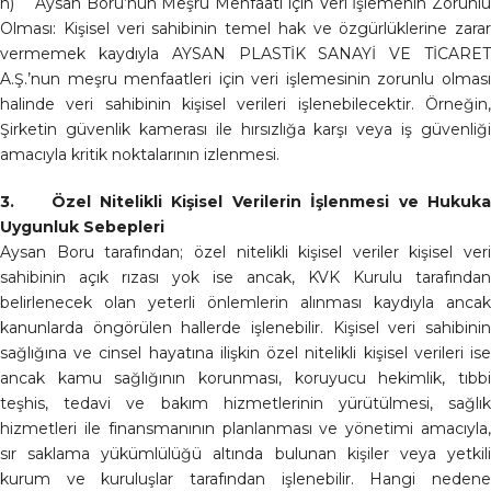
h) Aysan Boru’nun Meşru Menfaati için Veri İşlemenin Zorunlu
Olması: Kişisel veri sahibinin temel hak ve özgürlüklerine zarar
vermemek kaydıyla AYSAN PLASTİK SANAYİ VE TİCARET
A.Ş.’nun meşru menfaatleri için veri işlemesinin zorunlu olması
halinde veri sahibinin kişisel verileri işlenebilecektir. Örneğin,
Şirketin güvenlik kamerası ile hırsızlığa karşı veya iş güvenliği
amacıyla kritik noktalarının izlenmesi.
3. Özel Nitelikli Kişisel Verilerin İşlenmesi ve Hukuka
Uygunluk Sebepleri
Aysan Boru tarafından; özel nitelikli kişisel veriler kişisel veri
sahibinin açık rızası yok ise ancak, KVK Kurulu tarafından
belirlenecek olan yeterli önlemlerin alınması kaydıyla ancak
kanunlarda öngörülen hallerde işlenebilir. Kişisel veri sahibinin
sağlığına ve cinsel hayatına ilişkin özel nitelikli kişisel verileri ise
ancak kamu sağlığının korunması, koruyucu hekimlik, tıbbi
teşhis, tedavi ve bakım hizmetlerinin yürütülmesi, sağlık
hizmetleri ile finansmanının planlanması ve yönetimi amacıyla,
sır saklama yükümlülüğü altında bulunan kişiler veya yetkili
kurum ve kuruluşlar tarafından işlenebilir. Hangi nedene