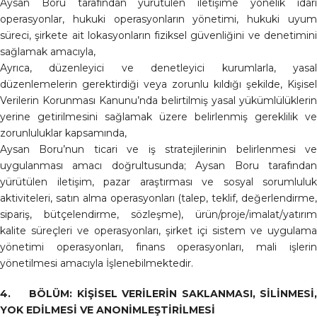
Aysan Boru tarafından yürütülen iletişime yönelik idari
operasyonlar, hukuki operasyonların yönetimi, hukuki uyum
süreci, şirkete ait lokasyonların fiziksel güvenliğini ve denetimini
sağlamak amacıyla,
Ayrıca, düzenleyici ve denetleyici kurumlarla, yasal
düzenlemelerin gerektirdiği veya zorunlu kıldığı şekilde, Kişisel
Verilerin Korunması Kanunu’nda belirtilmiş yasal yükümlülüklerin
yerine getirilmesini sağlamak üzere belirlenmiş gereklilik ve
zorunluluklar kapsamında,
Aysan Boru’nun ticari ve iş stratejilerinin belirlenmesi ve
uygulanması amacı doğrultusunda; Aysan Boru tarafından
yürütülen iletişim, pazar araştırması ve sosyal sorumluluk
aktiviteleri, satın alma operasyonları (talep, teklif, değerlendirme,
sipariş, bütçelendirme, sözleşme), ürün/proje/imalat/yatırım
kalite süreçleri ve operasyonları, şirket içi sistem ve uygulama
yönetimi operasyonları, finans operasyonları, mali işlerin
yönetilmesi amacıyla İşlenebilmektedir.
4. BÖLÜM: KİŞİSEL VERİLERİN SAKLANMASI, SİLİNMESİ,
YOK EDİLMESİ VE ANONİMLEŞTİRİLMESİ