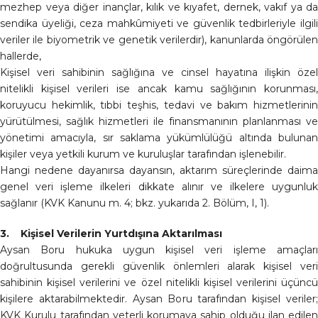
mezhep veya diğer inançlar, kılık ve kıyafet, dernek, vakıf ya da
sendika üyeliği, ceza mahkûmiyeti ve güvenlik tedbirleriyle ilgili
veriler ile biyometrik ve genetik verilerdir), kanunlarda öngörülen
hallerde,
Kişisel veri sahibinin sağlığına ve cinsel hayatına ilişkin özel
nitelikli kişisel verileri ise ancak kamu sağlığının korunması,
koruyucu hekimlik, tıbbi teşhis, tedavi ve bakım hizmetlerinin
yürütülmesi, sağlık hizmetleri ile finansmanının planlanması ve
yönetimi amacıyla, sır saklama yükümlülüğü altında bulunan
kişiler veya yetkili kurum ve kuruluşlar tarafından işlenebilir.
Hangi nedene dayanırsa dayansın, aktarım süreçlerinde daima
genel veri işleme ilkeleri dikkate alınır ve ilkelere uygunluk
sağlanır (KVK Kanunu m. 4; bkz. yukarıda 2. Bölüm, I, 1).
3. Kişisel Verilerin Yurtdışına Aktarılması
Aysan Boru hukuka uygun kişisel veri işleme amaçları
doğrultusunda gerekli güvenlik önlemleri alarak kişisel veri
sahibinin kişisel verilerini ve özel nitelikli kişisel verilerini üçüncü
kişilere aktarabilmektedir. Aysan Boru tarafından kişisel veriler;
KVK Kurulu tarafından yeterli korumaya sahip olduğu ilan edilen