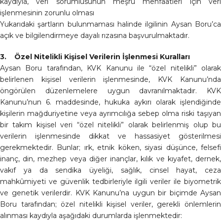
kaydıyla, veri sorumlusunun meşru menfaatleri için veri
işlenmesinin zorunlu olması
Yukarıdaki şartların bulunmaması halinde ilgilinin Aysan Boru’ca
açık ve bilgilendirmeye dayalı rızasına başvurulmaktadır.
3. Özel Nitelikli Kişisel Verilerin İşlenmesi Kuralları
Aysan Boru tarafından, KVK Kanunu ile “özel nitelikli” olarak
belirlenen kişisel verilerin işlenmesinde, KVK Kanunu’nda
öngörülen düzenlemelere uygun davranılmaktadır. KVK
Kanunu’nun 6. maddesinde, hukuka aykırı olarak işlendiğinde
kişilerin mağduriyetine veya ayrımcılığa sebep olma riski taşıyan
bir takım kişisel veri “özel nitelikli” olarak belirlenmiş olup bu
verilerin işlenmesinde dikkat ve hassasiyet gösterilmesi
gerekmektedir. Bunlar; ırk, etnik köken, siyasi düşünce, felsefi
inanç, din, mezhep veya diğer inançlar, kılık ve kıyafet, dernek,
vakıf ya da sendika üyeliği, sağlık, cinsel hayat, ceza
mahkûmiyeti ve güvenlik tedbirleriyle ilgili veriler ile biyometrik
ve genetik verilerdir. KVK Kanunu’na uygun bir biçimde Aysan
Boru tarafından; özel nitelikli kişisel veriler, gerekli önlemlerin
alınması kaydıyla aşağıdaki durumlarda işlenmektedir: