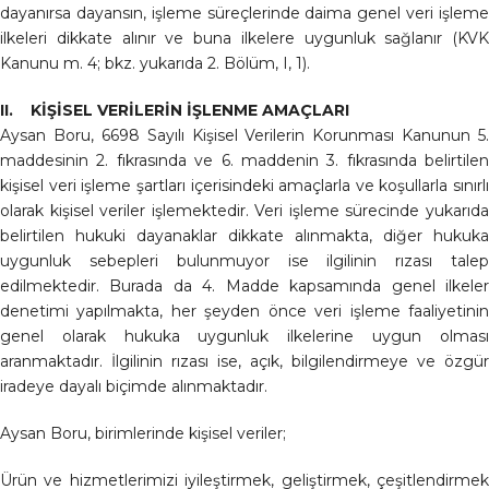
dayanırsa dayansın, işleme süreçlerinde daima genel veri işleme
ilkeleri dikkate alınır ve buna ilkelere uygunluk sağlanır (KVK
Kanunu m. 4; bkz. yukarıda 2. Bölüm, I, 1).
II. KİŞİSEL VERİLERİN İŞLENME AMAÇLARI
Aysan Boru, 6698 Sayılı Kişisel Verilerin Korunması Kanunun 5.
maddesinin 2. fıkrasında ve 6. maddenin 3. fıkrasında belirtilen
kişisel veri işleme şartları içerisindeki amaçlarla ve koşullarla sınırlı
olarak kişisel veriler işlemektedir. Veri işleme sürecinde yukarıda
belirtilen hukuki dayanaklar dikkate alınmakta, diğer hukuka
uygunluk sebepleri bulunmuyor ise ilgilinin rızası talep
edilmektedir. Burada da 4. Madde kapsamında genel ilkeler
denetimi yapılmakta, her şeyden önce veri işleme faaliyetinin
genel olarak hukuka uygunluk ilkelerine uygun olması
aranmaktadır. İlgilinin rızası ise, açık, bilgilendirmeye ve özgür
iradeye dayalı biçimde alınmaktadır.
Aysan Boru, birimlerinde kişisel veriler;
Ürün ve hizmetlerimizi iyileştirmek, geliştirmek, çeşitlendirmek