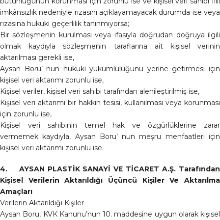
bütünlüğünün korunması için zorunlu ise ve kişisel veri sahibi fiili
imkânsızlık nedeniyle rızasını açıklayamayacak durumda ise veya
rızasına hukuki geçerlilik tanınmıyorsa;
Bir sözleşmenin kurulması veya ifasıyla doğrudan doğruya ilgili
olmak kaydıyla sözleşmenin taraflarına ait kişisel verinin
aktarılması gerekli ise,
Aysan Boru’ nun hukuki yükümlülüğünü yerine getirmesi için
kişisel veri aktarımı zorunlu ise,
Kişisel veriler, kişisel veri sahibi tarafından alenileştirilmiş ise,
Kişisel veri aktarımı bir hakkın tesisi, kullanılması veya korunması
için zorunlu ise,
Kişisel veri sahibinin temel hak ve özgürlüklerine zarar
vermemek kaydıyla, Aysan Boru’ nun meşru menfaatleri için
kişisel veri aktarımı zorunlu ise.
4. AYSAN PLASTİK SANAYİ VE TİCARET A.Ş. Tarafından
Kişisel Verilerin Aktarıldığı Üçüncü Kişiler Ve Aktarılma
Amaçları
Verilerin Aktarıldığı Kişiler
Aysan Boru, KVK Kanunu’nun 10. maddesine uygun olarak kişisel