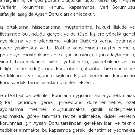
amaçlanmış ve işbu politika oluşturulmuştur. 6698 sayılı Kişisel
Verilerin Korunması Kanunu kapsamında, Veri Sorumlusu
sıfatıyla, aşağıda Aysan Boru olarak anılacaktır.
İş ortaklarına, hissedarlarına, müşterilerine, hukuki ilişkide ve
iletişimde bulunduğu gerçek ya da tüzel kişilere yönelik genel
aydınlatma ve bilgilendirme yükümlülüğünü yerine getirmek
üzere yapılmakta ve bu Politika kapsamında müşterilerimizin,
potansiyel müşterilerimizin, çalışanlarımızın, çalışan adaylarımızın,
şirket hissedarlarının, şirket yetkililerinin, ziyaretçilerimizin, iş
birliği içinde olduğumuz kurumların çalışanları, hissedarları ve
yetkililerinin ve üçüncü kişilerin kişisel verilerinin korunması
konusundaki temel esaslar düzenlemektedir.
Bu Politika’ da belirtilen konuların uygulanmasına yönelik olarak
Şirket içerisinde gerekli prosedürler düzenlenmekte, özel
aydınlatma metinleri oluşturulmakta, gizlilik sözleşmeleri
yapılmakta, görev tanımları revize edilmekte, kişisel verilerin
korunması için Aysan Boru tarafından gereken idari ve teknik
tedbirler alınmakta, bu kapsamda gerekli denetimleri yapmakta