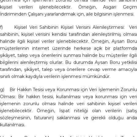
getirmesi için işlemenin zorunlu olması halinde veri sahibinin
kişisel verileri işlenebilecektir. Örneğin, Asgari Geçim
İndiriminden Çalışanı yararlandırmak için, aile bilgisinin işlenmesi.
f) Kişisel Veri Sahibinin Kişisel Verisini Alenileştirmesi: Veri
sahibinin, kişisel verisini kendisi tarafından alenileştirilmiş olması
halinde ilgili kişisel veriler işlenebilecektir. Örneğin, Aysan Boru
müşterilerinin internet üzerinde herkese açık bir platformda
şikâyet, talep veya önerilerini sunması halinde bu müşteriler ilgili
bilgilerini alenileştirmiş olurlar. Bu durumda Aysan Boru yetkilisi
tarafından, şikâyet, talep veya önerilere cevap verme amacıyla
sınırlı olmak kaydıyla verilerin işlenmesi mümkündür.
g) Bir Hakkın Tesisi veya Korunması için Veri İşlemenin Zorunlu
Olması: Bir hakkın tesisi, kullanılması veya korunması için veri
işlemenin zorunlu olması halinde veri sahibinin kişisel verileri
işlenebilecektir. Örneğin, İspat niteliği olan verilerin (satış
sözleşmesinin, faturanın) saklanması ve gerekli olduğu anda
kullanılması.