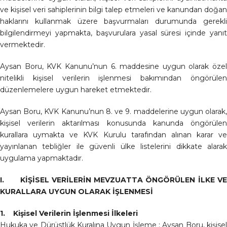
ve kişisel veri sahiplerinin bilgi talep etmeleri ve kanundan doğan
haklarını kullanmak üzere başvurmaları durumunda gerekli
bilgilendirmeyi yapmakta, başvurulara yasal süresi içinde yanıt
vermektedir.
Aysan Boru, KVK Kanunu’nun 6. maddesine uygun olarak özel
nitelikli kişisel verilerin işlenmesi bakımından öngörülen
düzenlemelere uygun hareket etmektedir.
Aysan Boru, KVK Kanunu’nun 8. ve 9. maddelerine uygun olarak,
kişisel verilerin aktarılması konusunda kanunda öngörülen
kurallara uymakta ve KVK Kurulu tarafından alınan karar ve
yayınlanan tebliğler ile güvenli ülke listelerini dikkate alarak
uygulama yapmaktadır.
I. KİŞİSEL VERİLERİN MEVZUATTA ÖNGÖRÜLEN İLKE VE
KURALLARA UYGUN OLARAK İŞLENMESİ
1. Kişisel Verilerin İşlenmesi İlkeleri
Hukuka ve Dürüstlük Kuralına Uygun İşleme : Aysan Boru, kişisel