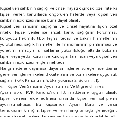
Kişisel veri sahibinin sağlığı ve cinsel hayatı dışındaki özel nitelikli
kişisel veriler, kanunlarda öngörülen hallerde veya kişisel veri
sahibinin açık rızası var ise buna dayalı olarak,
Kişisel veri sahibinin sağlığına ve cinsel hayatına ilişkin özel
nitelikli kişisel veriler ise ancak kamu sağlığının korunması,
koruyucu hekimlik, tıbbi teşhis, tedavi ve bakım hizmetlerinin
yürütülmesi, sağlık hizmetleri ile finansmanının planlanması ve
yönetimi amacıyla, sır saklama yükümlülüğü altında bulunan
kişiler veya yetkili kurum ve kuruluşlar tarafından veya kişisel veri
sahibinin açık rızası ile işlenmektedir.
Hangi nedene dayanırsa dayansın, işleme süreçlerinde daima
genel veri işleme ilkeleri dikkate alınır ve buna ilkelere uygunluk
sağlanır (KVK Kanunu m. 4; bkz. yukarıda 2. Bölüm, I, 1).
4. Kişisel Veri Sahibinin Aydınlatılması Ve Bilgilendirilmesi
Aysan Boru, KVK Kanunu’nun 10. maddesine uygun olarak,
kişisel verilerin elde edilmesi sırasında kişisel veri sahiplerini
aydınlatmaktadır. Bu kapsamda Aysan Boru ve varsa
temsilcisinin kimliğini, kişisel verilerin hangi amaçla işleneceğini,
işlenen kişisel verilerin kimlere ve hangi amaçla aktarılabileceği,